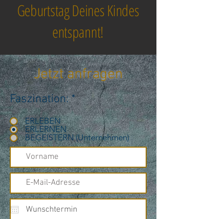
Geburtstag Deines Kindes
entspannt!
Jetzt anfragen
Faszination:
*
ERLEBEN
ERLERNEN
BEGEISTERN (Unternehmen)