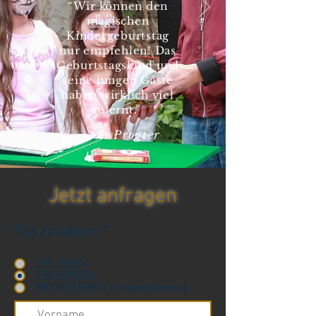
“Wir können den
magischen
Kindergeburtstag
nur empfehlen! Das
Geburtstagskind und
seine jungen Gäste
haben wirklich viel
gelernt.”
— S. Progter
Jetzt anfragen
Faszination:
*
ERLEBEN
ERLERNEN
BEGEISTERN (Unternehmen)