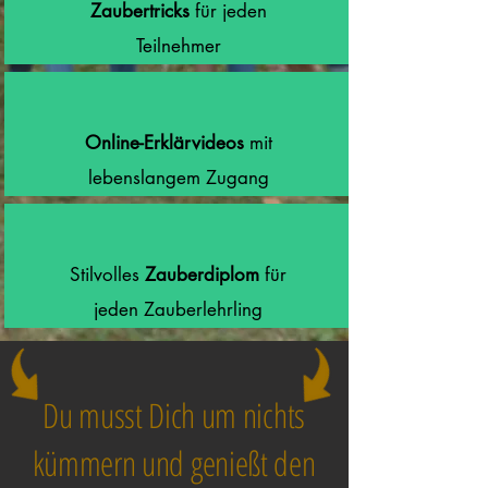
Zaubertricks
für jeden
Teilnehmer
Online-Erklärvideos
mit
lebenslangem Zugang
Stilvolles
Zauberdiplom
für
jeden Zauberlehrling
Du musst Dich um nichts
kümmern und genießt den