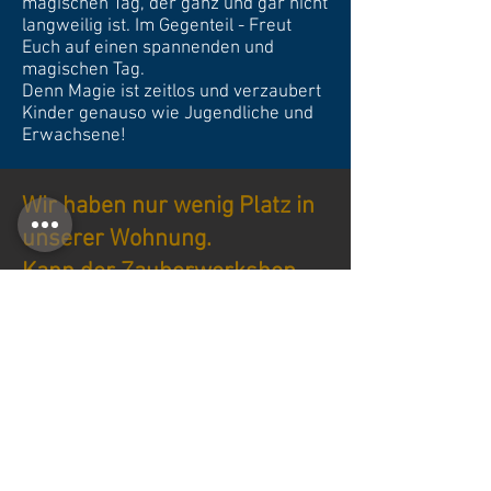
magischen Tag, der ganz und gar nicht
langweilig ist. Im Gegenteil - Freut
Euch auf einen spannenden und
magischen Tag.
Denn Magie ist zeitlos und verzaubert
Kinder genauso wie Jugendliche und
Erwachsene!
Wir haben nur wenig Platz in
unserer Wohnung.
Kann der Zauberworkshop
trotzdem stattfinden?
Natürlich!
Ich brauche für meinen
Zauberworkshop lediglich eine freie
Fläche von etwa 2 auf 1 Meter.
Dein Wohnzimmer zum Beispiel reicht
völlig aus.